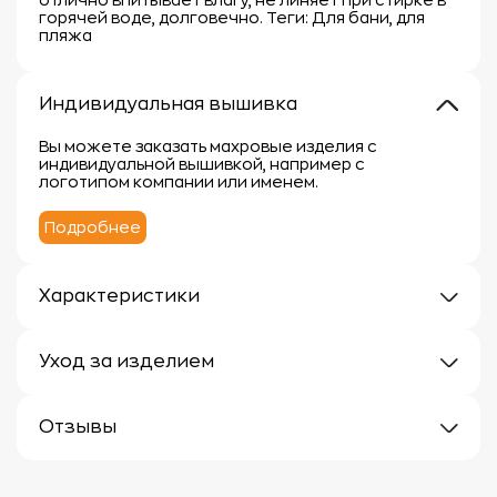
горячей воде, долговечно. Теги: Для бани, для
пляжа
Индивидуальная вышивка
Вы можете заказать махровые изделия с
индивидуальной вышивкой, например с
логотипом компании или именем.
Подробнее
Характеристики
Плотность: 300г/м
Материал: хлопок+пэ
Уход за изделием
Уход за махровыми изделиями требует внимания,
чтобы сохранить их мягкость, впитывающие
Отзывы
свойства и яркость цвета.
Вот несколько рекомендаций:
Отзывов еще нет
1.
Стирка: