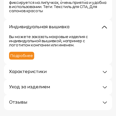
фиксируется на липучках, очень приятна и удобна
в использовании. Теги: Текстиль для СПА, Для
салонов красоты
Индивидуальная вышивка
Вы можете заказать махровые изделия с
индивидуальной вышивкой, например с
логотипом компании или именем.
Подробнее
Характеристики
Плотность: 300г/м
Материал: 100% хлопок
Уход за изделием
Уход за махровыми изделиями требует внимания,
чтобы сохранить их мягкость, впитывающие
Отзывы
свойства и яркость цвета.
Вот несколько рекомендаций:
Гульнара
29.10.2025 11:06:25