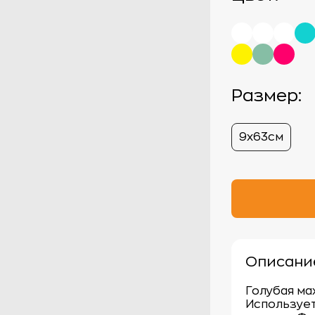
Размер:
9х63cм
Описани
Голубая ма
Использует