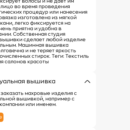
ксирует волосы и не дает им
 лицо во время проведения
гических процедур или нанесения
овязка изготовлена из мягкой
кани, легко фиксируется на
очень приятна и удобна в
нии. Собственная студия
вышивки сделает любой изделие
льным. Машинная вышивка
лговечна и не теряет яркость
очисленных стирок. Теги: Текстиль
ля салонов красоты
уальная вышивка
заказать махровые изделия с
льной вышивкой, например с
компании или именем.
е