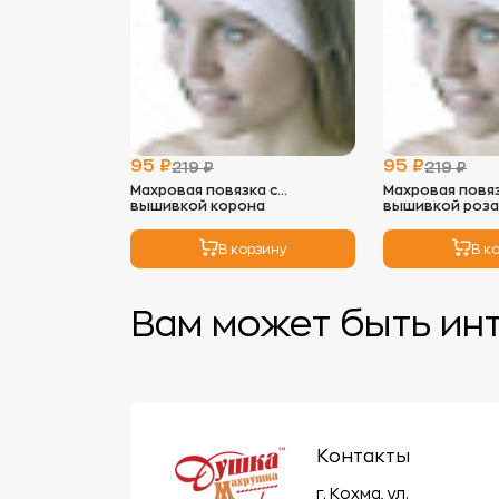
95 ₽
95 ₽
219 ₽
219 ₽
Махровая повязка с
Махровая повяз
вышивкой корона
вышивкой роза
В корзину
В к
Вам может быть ин
Контакты
г. Кохма, ул.