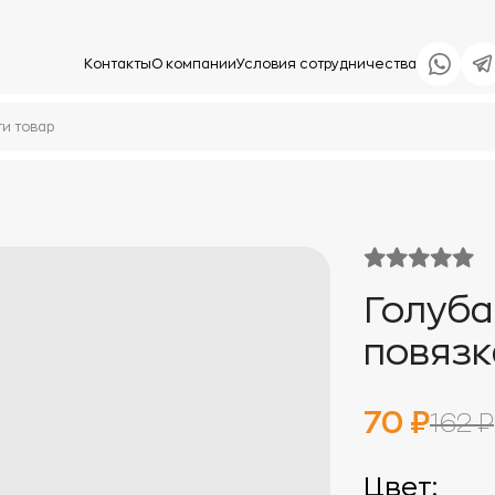
Контакты
О компании
Условия сотрудничества
Голуба
повязк
70 ₽
162 ₽
Цвет: