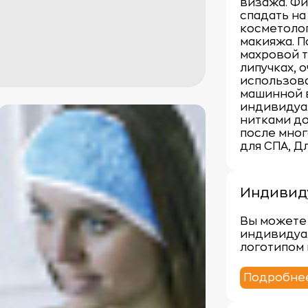
визажа. Фи
спадать на
косметоло
макияжа. П
махровой т
липучках, 
использова
машинной 
индивидуа
нитками до
после мног
для СПА, Д
Индивид
Вы можете 
индивидуа
логотипом 
Подробне