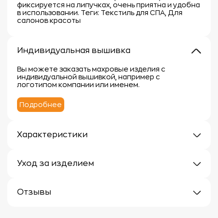
фиксируется на липучках, очень приятна и удобна
в использовании. Теги: Текстиль для СПА, Для
салонов красоты
Индивидуальная вышивка
Вы можете заказать махровые изделия с
индивидуальной вышивкой, например с
логотипом компании или именем.
Подробнее
Характеристики
Плотность: 300г/м
Материал: 100% хлопок
Уход за изделием
Уход за махровыми изделиями требует внимания,
чтобы сохранить их мягкость, впитывающие
Отзывы
свойства и яркость цвета.
Вот несколько рекомендаций:
Отзывов еще нет